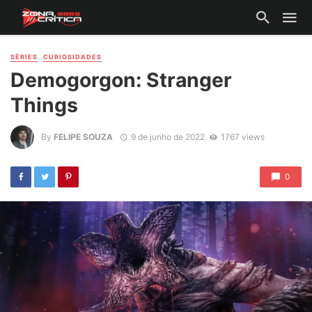
SÉRIES
CURIOSIDADES
Demogorgon: Stranger
Things
By
FELIPE SOUZA
9 de junho de 2022
1767 views
0