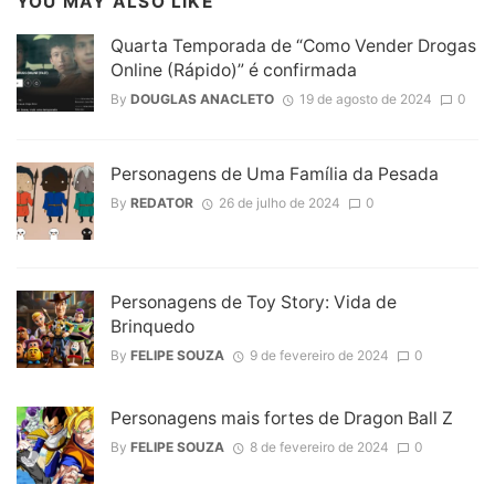
YOU MAY ALSO LIKE
Quarta Temporada de “Como Vender Drogas
Online (Rápido)” é confirmada
By
DOUGLAS ANACLETO
19 de agosto de 2024
0
Personagens de Uma Família da Pesada
By
REDATOR
26 de julho de 2024
0
Personagens de Toy Story: Vida de
Brinquedo
By
FELIPE SOUZA
9 de fevereiro de 2024
0
Personagens mais fortes de Dragon Ball Z
By
FELIPE SOUZA
8 de fevereiro de 2024
0