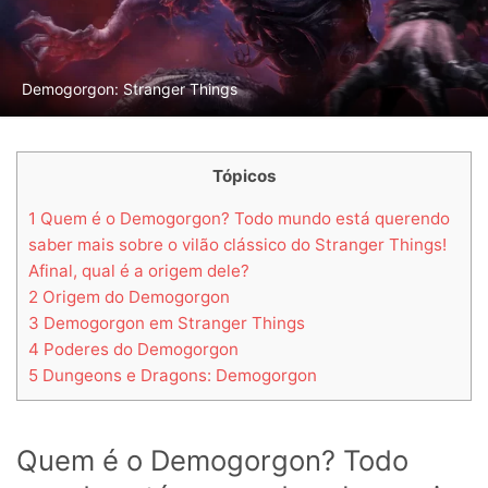
Demogorgon: Stranger Things
Tópicos
1
Quem é o Demogorgon? Todo mundo está querendo
saber mais sobre o vilão clássico do Stranger Things!
Afinal, qual é a origem dele?
2
Origem do Demogorgon
3
Demogorgon em Stranger Things
4
Poderes do Demogorgon
5
Dungeons e Dragons: Demogorgon
Quem é o Demogorgon? Todo