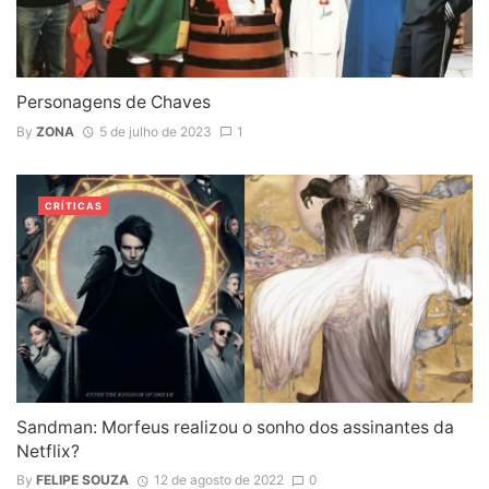
Personagens de Chaves
By
ZONA
5 de julho de 2023
1
CRÍTICAS
Sandman: Morfeus realizou o sonho dos assinantes da
Netflix?
By
FELIPE SOUZA
12 de agosto de 2022
0