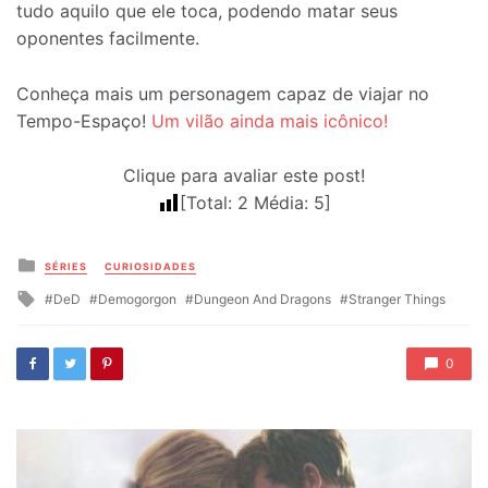
tudo aquilo que ele toca, podendo matar seus
oponentes facilmente.
Conheça mais um personagem capaz de viajar no
Tempo-Espaço!
Um vilão ainda mais icônico!
Clique para avaliar este post!
[Total:
2
Média:
5
]
Posted
SÉRIES
CURIOSIDADES
in
Tagged
DeD
Demogorgon
Dungeon And Dragons
Stranger Things
with
0