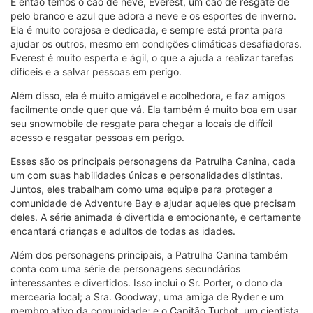
E então temos o cão de neve, Everest, um cão de resgate de
pelo branco e azul que adora a neve e os esportes de inverno.
Ela é muito corajosa e dedicada, e sempre está pronta para
ajudar os outros, mesmo em condições climáticas desafiadoras.
Everest é muito esperta e ágil, o que a ajuda a realizar tarefas
difíceis e a salvar pessoas em perigo.
Além disso, ela é muito amigável e acolhedora, e faz amigos
facilmente onde quer que vá. Ela também é muito boa em usar
seu snowmobile de resgate para chegar a locais de difícil
acesso e resgatar pessoas em perigo.
Esses são os principais personagens da Patrulha Canina, cada
um com suas habilidades únicas e personalidades distintas.
Juntos, eles trabalham como uma equipe para proteger a
comunidade de Adventure Bay e ajudar aqueles que precisam
deles. A série animada é divertida e emocionante, e certamente
encantará crianças e adultos de todas as idades.
Além dos personagens principais, a Patrulha Canina também
conta com uma série de personagens secundários
interessantes e divertidos. Isso inclui o Sr. Porter, o dono da
mercearia local; a Sra. Goodway, uma amiga de Ryder e um
membro ativo da comunidade; e o Capitão Turbot, um cientista