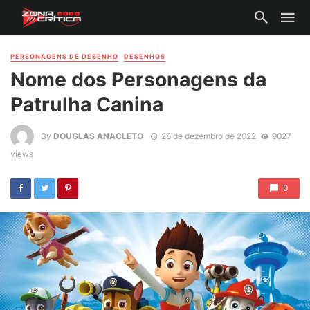
PERSONAGENS DE DESENHO
DESENHOS
Nome dos Personagens da
Patrulha Canina
By
DOUGLAS ANACLETO
28 de dezembro de 2022
9027
views
0