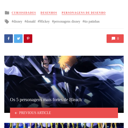
Posted
CURIOSIDADES
DESENHOS
PERSONAGENS DE DESENHO
in
Tagged
disney
donald
Mickey
personagens disney
tio patinhas
with
0
Os 5 personagens mais fortes de Bleach
PREVIOUS ARTICLE