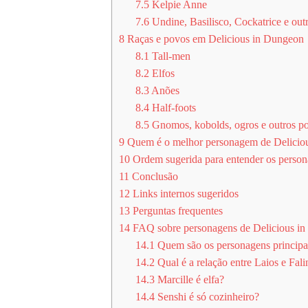
7.5
Kelpie Anne
7.6
Undine, Basilisco, Cockatrice e out
8
Raças e povos em Delicious in Dungeon
8.1
Tall-men
8.2
Elfos
8.3
Anões
8.4
Half-foots
8.5
Gnomos, kobolds, ogros e outros p
9
Quem é o melhor personagem de Delicio
10
Ordem sugerida para entender os perso
11
Conclusão
12
Links internos sugeridos
13
Perguntas frequentes
14
FAQ sobre personagens de Delicious i
14.1
Quem são os personagens principa
14.2
Qual é a relação entre Laios e Fali
14.3
Marcille é elfa?
14.4
Senshi é só cozinheiro?