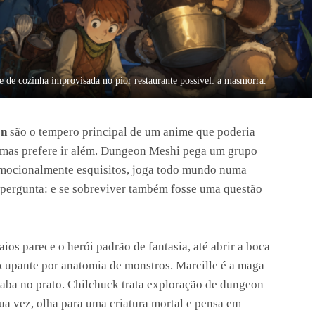
de cozinha improvisada no pior restaurante possível: a masmorra.
on
são o tempero principal de um anime que poderia
, mas prefere ir além. Dungeon Meshi pega um grupo
emocionalmente esquisitos, joga todo mundo numa
pergunta: e se sobreviver também fosse uma questão
aios parece o herói padrão de fantasia, até abrir a boca
cupante por anatomia de monstros. Marcille é a maga
aba no prato. Chilchuck trata exploração de dungeon
ua vez, olha para uma criatura mortal e pensa em