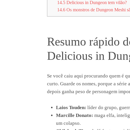
14.5
Delicious in Dungeon tem vilão?
14.6
Os monstros de Dungeon Meshi sã
Resumo rápido d
Delicious in Du
Se você caiu aqui procurando quem é qu
curto. Guarde os nomes, porque a série 
depois ganha peso de personagem impor
Laios Touden:
líder do grupo, guerr
Marcille Donato:
maga elfa, inteli
um colapso.