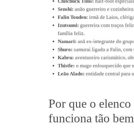
Chilchuck Tims:
half-foot especial
Senshi:
anão guerreiro e cozinheiro
Falin Touden:
irmã de Laios, clériga
Izutsumi:
guerreira com traços felin
família feliz.
Namari:
anã ex-integrante do grupo,
Shuro:
samurai ligado a Falin, com 
Kabru:
aventureiro carismático, ob
Thistle:
o mago enlouquecido que m
Leão Alado:
entidade central para o
Por que o elenc
funciona tão be