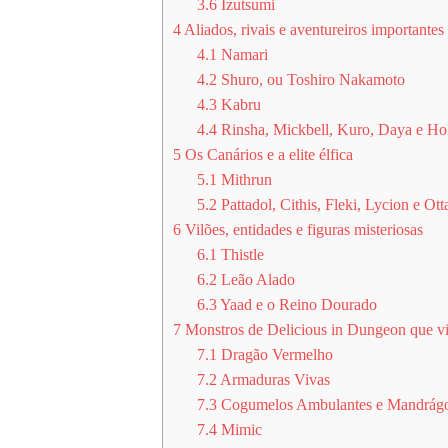
3.6
Izutsumi
4
Aliados, rivais e aventureiros importantes
4.1
Namari
4.2
Shuro, ou Toshiro Nakamoto
4.3
Kabru
4.4
Rinsha, Mickbell, Kuro, Daya e H
5
Os Canários e a elite élfica
5.1
Mithrun
5.2
Pattadol, Cithis, Fleki, Lycion e Ott
6
Vilões, entidades e figuras misteriosas
6.1
Thistle
6.2
Leão Alado
6.3
Yaad e o Reino Dourado
7
Monstros de Delicious in Dungeon que v
7.1
Dragão Vermelho
7.2
Armaduras Vivas
7.3
Cogumelos Ambulantes e Mandrágo
7.4
Mimic