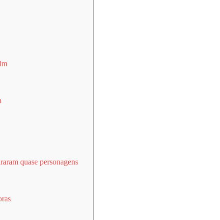
olm
a
iraram quase personagens
ras