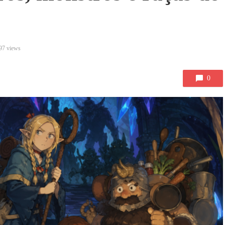
97 views
0