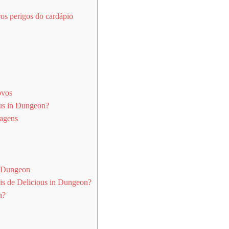
ros perigos do cardápio
ovos
us in Dungeon?
nagens
n Dungeon
is de Delicious in Dungeon?
n?