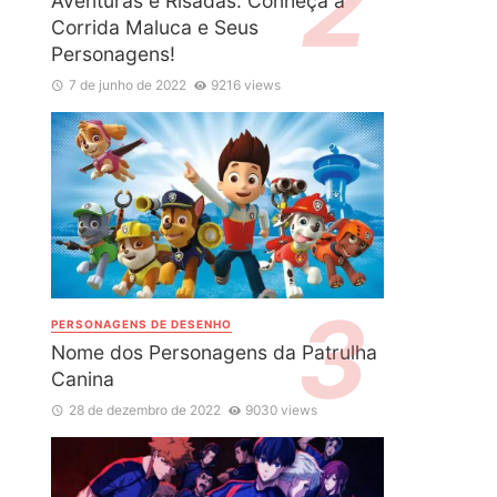
Aventuras e Risadas: Conheça a
Corrida Maluca e Seus
Personagens!
7 de junho de 2022
9216 views
PERSONAGENS DE DESENHO
Nome dos Personagens da Patrulha
Canina
28 de dezembro de 2022
9030 views