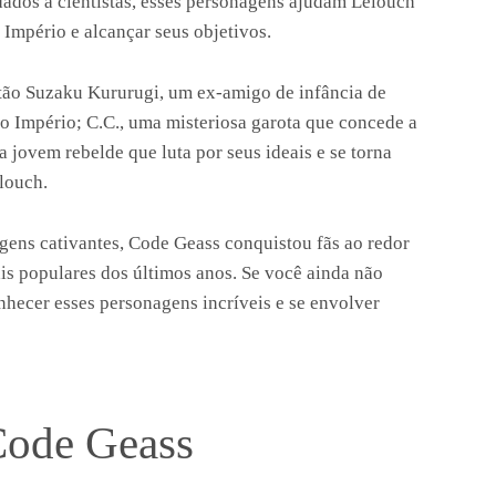
dados a cientistas, esses personagens ajudam Lelouch
o Império e alcançar seus objetivos.
tão Suzaku Kururugi, um ex-amigo de infância de
o Império; C.C., uma misteriosa garota que concede a
 jovem rebelde que luta por seus ideais e se torna
louch.
ens cativantes, Code Geass conquistou fãs ao redor
s populares dos últimos anos. Se você ainda não
nhecer esses personagens incríveis e se envolver
Code Geass