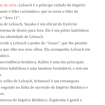
ta da série
, Lelouch é o príncipe exilado do Império
hante e líder carismático, que se torna o líder da
o “Área 11”.
a de Lelouch, Suzaku é um oficial do Exército
istema de dentro para fora. Ele é um piloto habilidoso
ira identidade de Lelouch.
cede a Lelouch o poder do “Geass”, que lhe permite
oa que olhe nos seus olhos. Ela acompanha Lelouch em
ático.
scendência britânica, Kallen é uma das principais
iloto habilidosa e uma lutadora formidável, e tem um
h.
 velho de Lelouch, Schneizel é um estrategista
 o segundo na linha de sucessão do Império Britânico e
ro.
rincesa do Império Britânico, Euphemia é gentil e