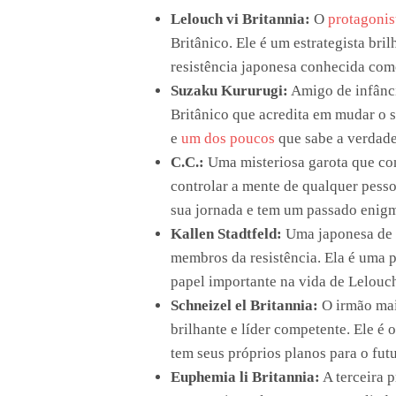
Lelouch vi Britannia:
O
protagonis
Britânico. Ele é um estrategista bril
resistência japonesa conhecida com
Suzaku Kururugi:
Amigo de infânci
Britânico que acredita em mudar o s
e
um dos poucos
que sabe a verdade
C.C.:
Uma misteriosa garota que con
controlar a mente de qualquer pess
sua jornada e tem um passado enigm
Kallen Stadtfeld:
Uma japonesa de a
membros da resistência. Ela é uma p
papel importante na vida de Lelouc
Schneizel el Britannia:
O irmão mais
brilhante e líder competente. Ele é
tem seus próprios planos para o futu
Euphemia li Britannia:
A terceira p