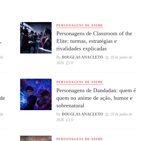
PERSONAGENS DE ANIME
Personagens de Classroom of the
,
Elite: turmas, estratégias e
rivalidades explicadas
de
By
DOUGLAS ANACLETO
20 de junho de
2026
0
PERSONAGENS DE ANIME
,
Personagens de Dandadan: quem é
 de
quem no anime de ação, humor e
sobrenatural
de
By
DOUGLAS ANACLETO
19 de junho de
2026
0
PERSONAGENS DE ANIME