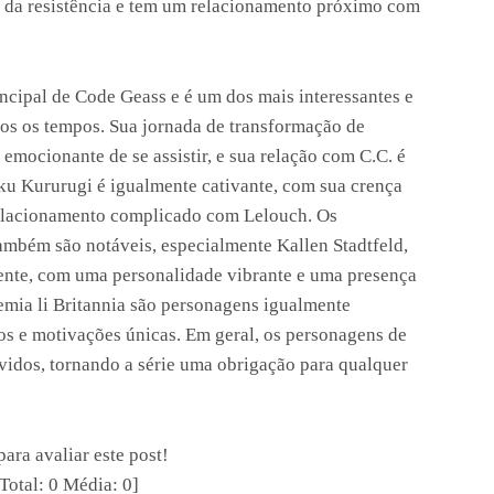
a da resistência e tem um relacionamento próximo com
ncipal de Code Geass e é um dos mais interessantes e
s os tempos. Sua jornada de transformação de
 emocionante de se assistir, e sua relação com C.C. é
ku Kururugi é igualmente cativante, com sua crença
relacionamento complicado com Lelouch. Os
mbém são notáveis, especialmente Kallen Stadtfeld,
ente, com uma personalidade vibrante e uma presença
emia li Britannia são personagens igualmente
vos e motivações únicas. Em geral, os personagens de
vidos, tornando a série uma obrigação para qualquer
para avaliar este post!
Total:
0
Média:
0
]