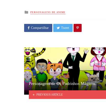
Posted
PERSONAGENS DE ANIME
in
Compartilhar
Tweet
Personagens de Os Padrinhos Mágicos
PREVIOUS ARTICLE