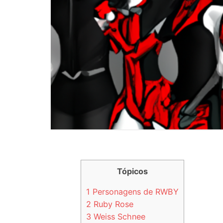
Tópicos
1
Personagens de RWBY
2
Ruby Rose
3
Weiss Schnee