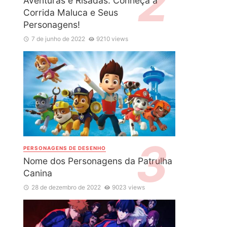
Aventuras e Risadas: Conheça a
Corrida Maluca e Seus
Personagens!
7 de junho de 2022
9210 views
PERSONAGENS DE DESENHO
Nome dos Personagens da Patrulha
Canina
28 de dezembro de 2022
9023 views