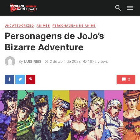
UNCATEGORIZED
ANIMES
PERSONAGENS DE ANIME
Personagens de JoJo’s
Bizarre Adventure
By
LUIS REIS
2 de abril de 2023
1972 views
0