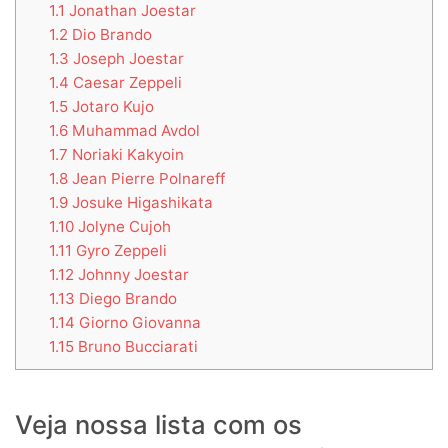
1.1
Jonathan Joestar
1.2
Dio Brando
1.3
Joseph Joestar
1.4
Caesar Zeppeli
1.5
Jotaro Kujo
1.6
Muhammad Avdol
1.7
Noriaki Kakyoin
1.8
Jean Pierre Polnareff
1.9
Josuke Higashikata
1.10
Jolyne Cujoh
1.11
Gyro Zeppeli
1.12
Johnny Joestar
1.13
Diego Brando
1.14
Giorno Giovanna
1.15
Bruno Bucciarati
Veja nossa lista com os