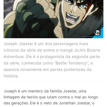
Joseph Joestar é um dos personagens mais
icônicos da série de anime e mangá JoJo’s Bizarre
Adventure. Ele é o protagonista da segunda parte
da série, conhecida como “Battle Tendency”, e
aparece novamente em partes posteriores da
história.
Joseph é um membro da família Joestar, uma
linhagem de heróis que lutam contra o mal ao longo
das gerações. Ele é o neto de Jonathan Joestar, o