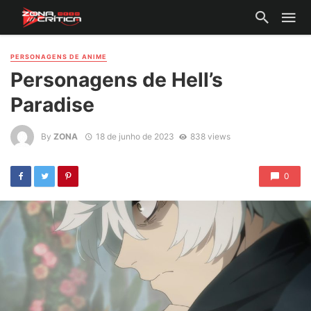
PERSONAGENS DE ANIME
Personagens de Hell’s
Paradise
By
ZONA
18 de junho de 2023
838 views
0