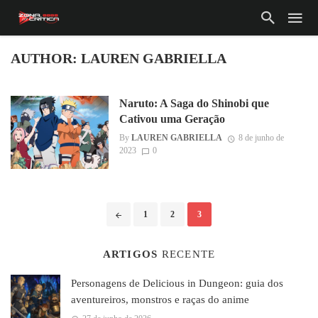
AUTHOR: LAUREN GABRIELLA
Naruto: A Saga do Shinobi que
Cativou uma Geração
By
LAUREN GABRIELLA
8 de junho de
2023
0
Posts
1
2
3
navigation
ARTIGOS
RECENTE
Personagens de Delicious in Dungeon: guia dos
aventureiros, monstros e raças do anime