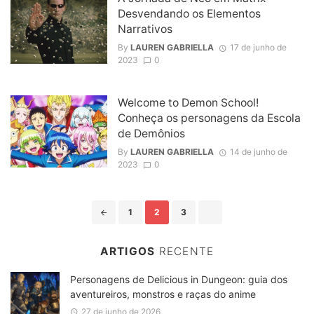
Desvendando os Elementos
Narrativos
By
LAUREN GABRIELLA
17 de junho de
2023
0
Welcome to Demon School!
Conheça os personagens da Escola
de Demônios
By
LAUREN GABRIELLA
14 de junho de
2023
0
Posts
1
2
3
navigation
ARTIGOS
RECENTE
Personagens de Delicious in Dungeon: guia dos
aventureiros, monstros e raças do anime
27 de junho de 2026