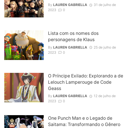
By
LAUREN GABRIELLA
31 de julho de
2023
0
Lista com os nomes dos
personagens de Klaus
By
LAUREN GABRIELLA
25 de julho de
2023
0
O Príncipe Exilado: Explorando a de
Lelouch Lamperouge de Code
Geass
By
LAUREN GABRIELLA
12 de julho de
2023
0
One Punch Man e o Legado de
Saitama: Transformando o Gênero