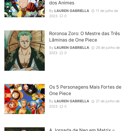
dos Animes
By
LAUREN GABRIELLA
11 de julho de
2023
0
Roronoa Zoro: O Mestre das Três
Lâminas de One Piece
By
LAUREN GABRIELLA
26 de junho de
2023
0
Os 5 Personagens Mais Fortes de
One Piece
By
LAUREN GABRIELLA
21 de junho de
2023
0
A Jornada de Neo em Matrix –