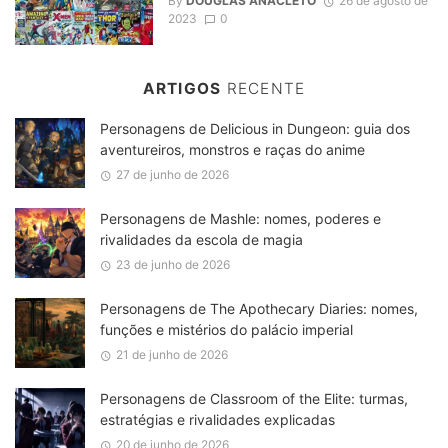
By
DOUGLAS ANACLETO
26 de agosto de
2023
0
ARTIGOS
RECENTE
Personagens de Delicious in Dungeon: guia dos
aventureiros, monstros e raças do anime
27 de junho de 2026
Personagens de Mashle: nomes, poderes e
rivalidades da escola de magia
23 de junho de 2026
Personagens de The Apothecary Diaries: nomes,
funções e mistérios do palácio imperial
21 de junho de 2026
Personagens de Classroom of the Elite: turmas,
estratégias e rivalidades explicadas
20 de junho de 2026