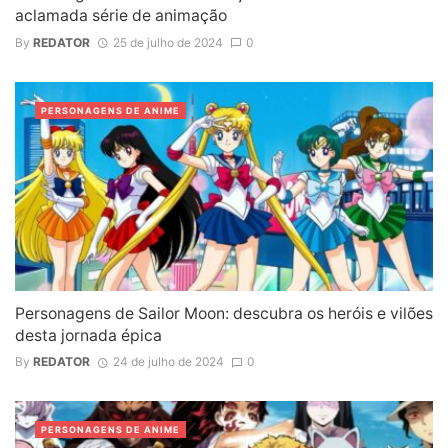
aclamada série de animação
By
REDATOR
25 de julho de 2024
0
PERSONAGENS DE ANIME
Personagens de Sailor Moon: descubra os heróis e vilões
desta jornada épica
By
REDATOR
24 de julho de 2024
0
PERSONAGENS DE ANIME