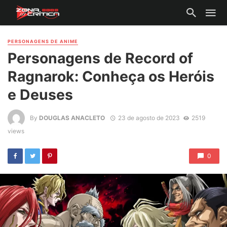
PERSONAGENS DE ANIME
Personagens de Record of
Ragnarok: Conheça os Heróis
e Deuses
By
DOUGLAS ANACLETO
23 de agosto de 2023
2519
views
0