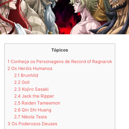
Tópicos
1
Conheça os Personagens de Record of Ragnarok
2
Os Heróis Humanos
2.1
Brunhild
2.2
Goll
2.3
Kojiro Sasaki
2.4
Jack the Ripper
2.5
Raiden Tameemon
2.6
Qin Shi Huang
2.7
Nikola Tesla
3
Os Poderosos Deuses