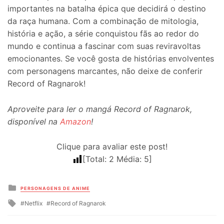
importantes na batalha épica que decidirá o destino
da raça humana. Com a combinação de mitologia,
história e ação, a série conquistou fãs ao redor do
mundo e continua a fascinar com suas reviravoltas
emocionantes. Se você gosta de histórias envolventes
com personagens marcantes, não deixe de conferir
Record of Ragnarok!
Aproveite para ler o mangá Record of Ragnarok,
disponível na
Amazon
!
Clique para avaliar este post!
[Total:
2
Média:
5
]
Posted
PERSONAGENS DE ANIME
in
Tagged
Netflix
Record of Ragnarok
with