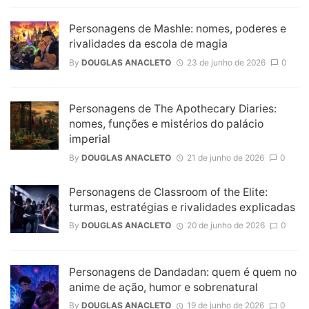
Personagens de Mashle: nomes, poderes e
rivalidades da escola de magia
By
DOUGLAS ANACLETO
23 de junho de 2026
0
Personagens de The Apothecary Diaries:
nomes, funções e mistérios do palácio
imperial
By
DOUGLAS ANACLETO
21 de junho de 2026
0
Personagens de Classroom of the Elite:
turmas, estratégias e rivalidades explicadas
By
DOUGLAS ANACLETO
20 de junho de 2026
0
Personagens de Dandadan: quem é quem no
anime de ação, humor e sobrenatural
By
DOUGLAS ANACLETO
19 de junho de 2026
0