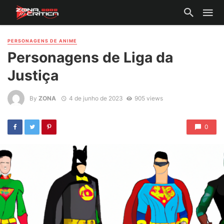
PERSONAGENS DE ANIME
Personagens de Liga da
Justiça
By
ZONA
4 de junho de 2023
905 views
0