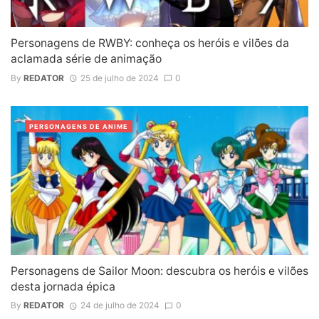
Personagens de RWBY: conheça os heróis e vilões da
aclamada série de animação
By
REDATOR
25 de julho de 2024
0
PERSONAGENS DE ANIME
Personagens de Sailor Moon: descubra os heróis e vilões
desta jornada épica
By
REDATOR
24 de julho de 2024
0